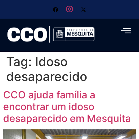
Tag:
Idoso
desaparecido
CCO ajuda família a
encontrar um idoso
desaparecido em Mesquita