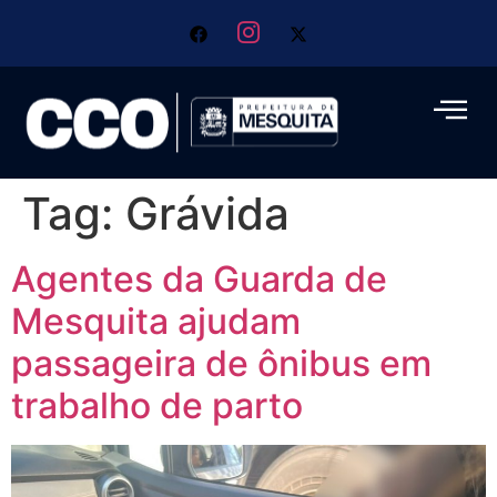
Tag:
Grávida
Agentes da Guarda de
Mesquita ajudam
passageira de ônibus em
trabalho de parto