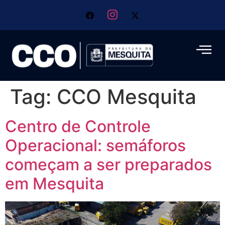
Tag:
CCO Mesquita
Centro de Controle
Operacional: semáforos
começam a ser preparados
em Mesquita