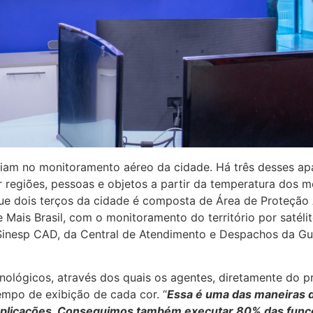
iliam no monitoramento aéreo da cidade. Há três desses a
r regiões, pessoas e objetos a partir da temperatura dos me
ue dois terços da cidade é composta de Área de Proteção 
ais Brasil, com o monitoramento do território por satélit
o Sinesp CAD, da Central de Atendimento e Despachos da Gua
lógicos, através dos quais os agentes, diretamente do pr
empo de exibição de cada cor. “
Essa é uma das maneiras de
licações. Conseguimos também executar 80% das funções 