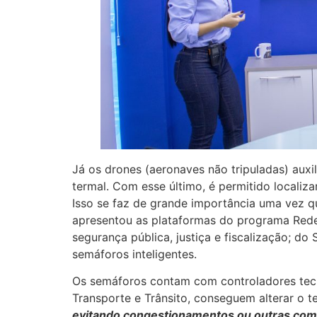
Já os drones (aeronaves não tripuladas) aux
termal. Com esse último, é permitido localiza
Isso se faz de grande importância uma vez q
apresentou as plataformas do programa Rede M
segurança pública, justiça e fiscalização; d
semáforos inteligentes.
Os semáforos contam com controladores tecno
Transporte e Trânsito, conseguem alterar o t
evitando congestionamentos ou outras comp