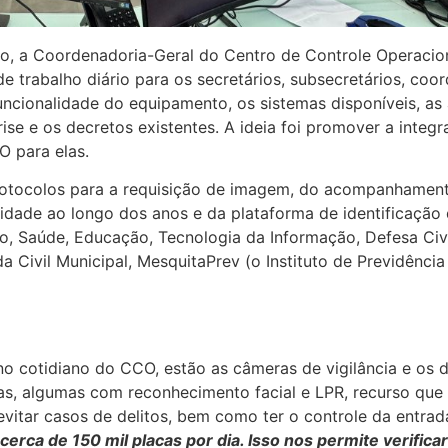
lho, a Coordenadoria-Geral do Centro de Controle Operacio
de trabalho diário para os secretários, subsecretários, co
uncionalidade do equipamento, os sistemas disponíveis, as
se e os decretos existentes. A ideia foi promover a integra
O para elas.
 protocolos para a requisição de imagem, do acompanhamen
cidade ao longo dos anos e da plataforma de identificação
, Saúde, Educação, Tecnologia da Informação, Defesa Civil
 Civil Municipal, MesquitaPrev (o Instituto de Previdência
no cotidiano do CCO, estão as câmeras de vigilância e os 
, algumas com reconhecimento facial e LPR, recurso que i
vitar casos de delitos, bem como ter o controle da entrada
rca de 150 mil placas por dia. Isso nos permite verificar