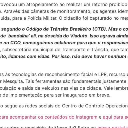
a provocou um atropelamento ao realizar um retorno proibi
ro. Através das câmeras de monitoramento, os agentes iden
uida, para a Polícia Militar. O cidadão foi capturado no m
segundo o Código de Trânsito Brasileiro (CTB). Mas o co
‘bandalha’ ali, na descida do Viaduto. Isso agrava ainda 
te no CCO, conseguimos colaborar para que o responsável
subsecretária municipal de Transporte e Trânsito, que ta
to, lidamos com vidas. Por isso, não deve haver nenhum
ças às tecnologias de reconhecimento facial e LPR, recurso
 Mesquita. Tais ferramentas são fundamentais justamente 
rculação e saída de veículos nas vias da cidade. Vale lemb
e de implementação para ser inaugurado em breve.
o segue as redes sociais do Centro de Controle Operacion
para acompanhar os conteúdos do Instagram
e
aqui para a
ais sobre o município de Mesquita? Entre no
nosso portal d