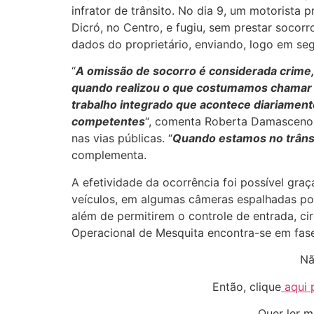
infrator de trânsito. No dia 9, um motorist
Dicró, no Centro, e fugiu, sem prestar socor
dados do proprietário, enviando, logo em seg
“
A omissão de socorro é considerada crime, 
quando realizou o que costumamos chamar de 
trabalho integrado que acontece diariamen
competentes
“, comenta Roberta Damasceno, 
nas vias públicas. “
Quando estamos no trânsi
complementa.
A efetividade da ocorrência foi possível gra
veículos, em algumas câmeras espalhadas por
além de permitirem o controle de entrada, ci
Operacional de Mesquita encontra-se em fas
Nã
Então, clique
aqui 
Quer ler m