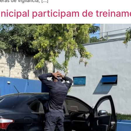
ras de vigilância, […]
icipal participam de treinam