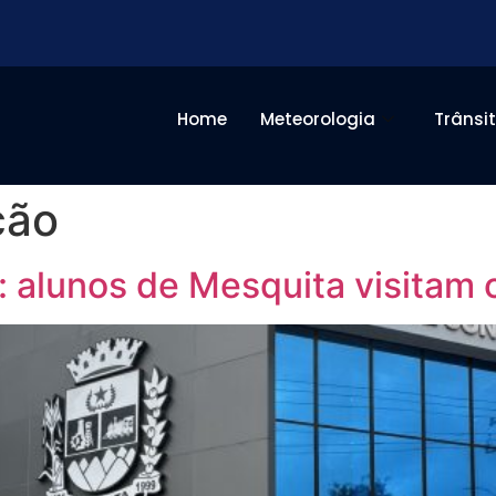
Home
Meteorologia
Trânsi
ção
: alunos de Mesquita visitam