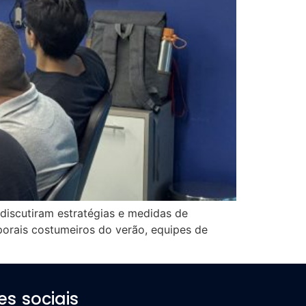
 discutiram estratégias e medidas de
orais costumeiros do verão, equipes de
es sociais